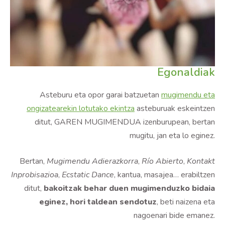
Egonaldiak
Asteburu eta opor garai batzuetan
mugimendu eta
ongizatearekin lotutako ekintza
asteburuak eskeintzen
ditut, GAREN MUGIMENDUA izenburupean, bertan
mugitu, jan eta lo eginez.
Bertan,
Mugimendu Adierazkorra
,
Río Abierto
,
Kontakt
Inprobisazioa
,
Ecstatic Dance
, kantua, masajea… erabiltzen
ditut,
bakoitzak behar duen mugimenduzko bidaia
eginez, hori taldean sendotuz
, beti naizena eta
nagoenari bide emanez.