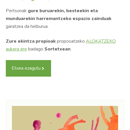
Pertsonak
gure buruarekin, besteekin eta
munduarekin harremantzeko espazio zainduak
garatzea da helburua.
Zure ekintza propioak
proposatzeko
ALOKATZEKO
aukera ere
badago
Sortetxean
.
Etxea ezagutu