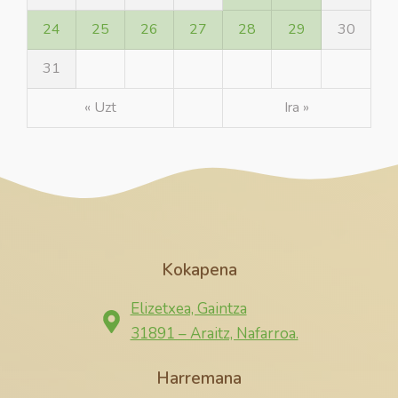
24
25
26
27
28
29
30
31
« Uzt
Ira »
Kokapena
Elizetxea, Gaintza
31891 – Araitz, Nafarroa.
Harremana