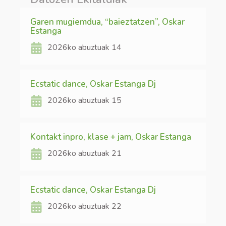
Garen mugiemdua, “baieztatzen”, Oskar
Estanga
2026ko abuztuak 14
Ecstatic dance, Oskar Estanga Dj
2026ko abuztuak 15
Kontakt inpro, klase + jam, Oskar Estanga
2026ko abuztuak 21
Ecstatic dance, Oskar Estanga Dj
2026ko abuztuak 22