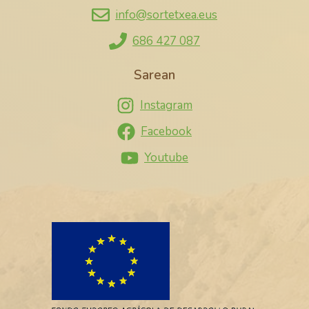
info@sortetxea.eus
686 427 087
Sarean
Instagram
Facebook
Youtube