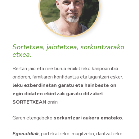
Sortetxea, jaiotetxea, sorkuntzarako
etxea.
Bertan jaio eta nire burua eraikitzeko kanpoan ibili
ondoren, familiaren konfidantza eta laguntzari esker,
leku ezberdinetan garatu eta hainbeste on
egin didaten ekintzak garatu ditzaket
SORT
E
TX
E
AN
orain.
Garen etengabeko
sorkuntzari aukera emateko
.
Egonaldiak
, partekatzeko, mugitzeko, dantzatzeko,