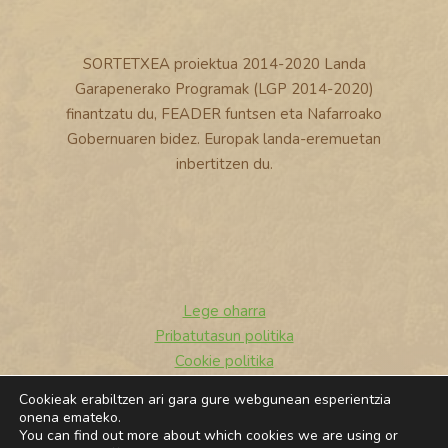
SORTETXEA proiektua 2014-2020 Landa
Garapenerako Programak (LGP 2014-2020)
finantzatu du, FEADER funtsen eta Nafarroako
Gobernuaren bidez. Europak landa-eremuetan
inbertitzen du.
Lege oharra
Pribatutasun politika
Cookie politika
Cookieak erabiltzen ari gara gure webgunean esperientzia
© 2026 Sortetxea
onena emateko.
You can find out more about which cookies we are using or