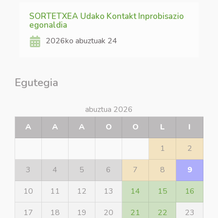
SORTETXEA Udako Kontakt Inprobisazio
egonaldia
2026ko abuztuak 24
Egutegia
abuztua 2026
A
A
A
O
O
L
I
1
2
3
4
5
6
7
8
9
10
11
12
13
14
15
16
17
18
19
20
21
22
23