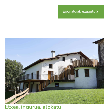
Egonaldiak ezagutu
Etxea, ingurua, alokatu