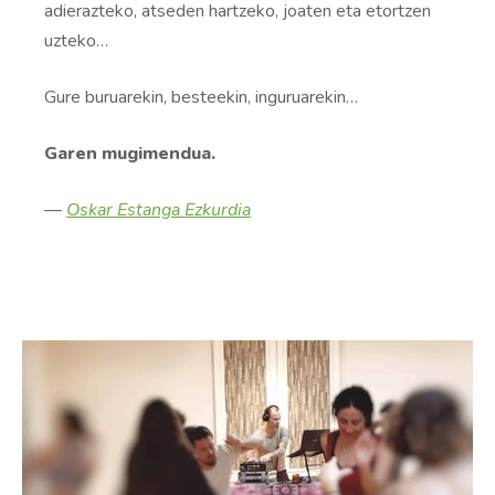
adierazteko, atseden hartzeko, joaten eta etortzen
uzteko…
Gure buruarekin, besteekin, inguruarekin…
Garen mugimendua.
—
Oskar Estanga Ezkurdia