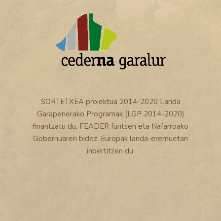
SORTETXEA proiektua 2014-2020 Landa
Garapenerako Programak (LGP 2014-2020)
finantzatu du, FEADER funtsen eta Nafarroako
Gobernuaren bidez. Europak landa-eremuetan
inbertitzen du.