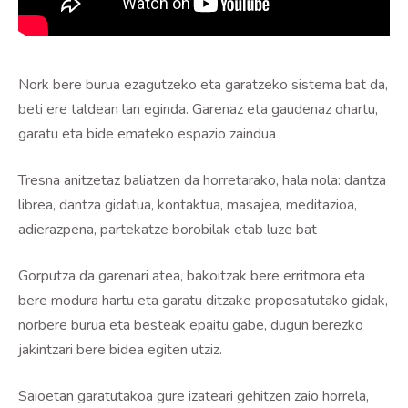
Nork bere burua ezagutzeko eta garatzeko sistema bat da,
beti ere taldean lan eginda. Garenaz eta gaudenaz ohartu,
garatu eta bide emateko espazio zaindua
Tresna anitzetaz baliatzen da horretarako, hala nola: dantza
librea, dantza gidatua, kontaktua, masajea, meditazioa,
adierazpena, partekatze borobilak etab luze bat
Gorputza da garenari atea, bakoitzak bere erritmora eta
bere modura hartu eta garatu ditzake proposatutako gidak,
norbere burua eta besteak epaitu gabe, dugun berezko
jakintzari bere bidea egiten utziz.
Saioetan garatutakoa gure izateari gehitzen zaio horrela,