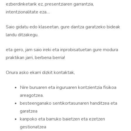
ezberdinketarik ez, presentziaren garrantzia,
intentzionalitate eza…
Saio gidatu edo klaseetan, gure dantza garatzeko bideak
landu ditzakegu.
eta gero, jam saio ireki eta inprobisatuetan gure modura
praktikan jarri, berbena berria!
Onura asko ekarri dizkit kontaktak,
Nire buruaren eta inguruaren kontzientzia fisikoa
areagotzea.
besteenganako sentikortasunaren handitzea eta
garatzea
kanpoko eta barruko baietzen eta ezetzen
gestionatzea