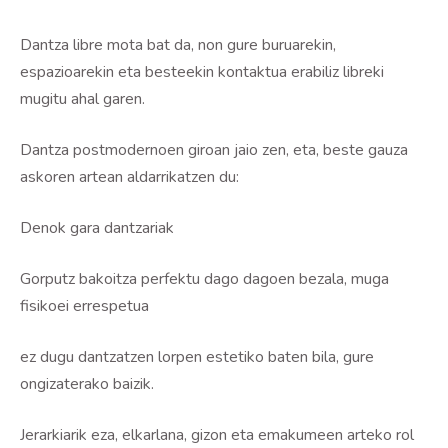
Dantza libre mota bat da, non gure buruarekin,
espazioarekin eta besteekin kontaktua erabiliz libreki
mugitu ahal garen.
Dantza postmodernoen giroan jaio zen, eta, beste gauza
askoren artean aldarrikatzen du:
Denok gara dantzariak
Gorputz bakoitza perfektu dago dagoen bezala, muga
fisikoei errespetua
ez dugu dantzatzen lorpen estetiko baten bila, gure
ongizaterako baizik.
Jerarkiarik eza, elkarlana, gizon eta emakumeen arteko rol