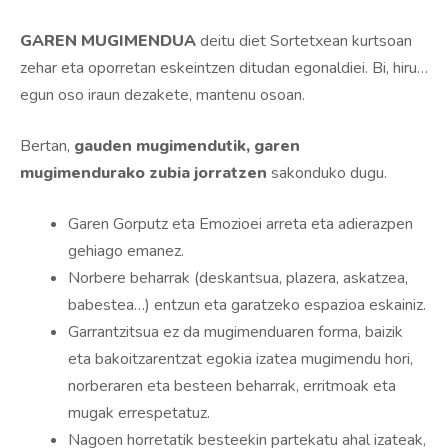
GAREN MUGIMENDUA
deitu diet Sortetxean kurtsoan
zehar eta oporretan eskeintzen ditudan egonaldiei. Bi, hiru…
egun oso iraun dezakete, mantenu osoan.
Bertan,
gauden mugimendutik, garen
mugimendurako zubia jorratzen
sakonduko dugu.
Garen Gorputz eta Emozioei arreta eta adierazpen
gehiago emanez.
Norbere beharrak (deskantsua, plazera, askatzea,
babestea…) entzun eta garatzeko espazioa eskainiz.
Garrantzitsua ez da mugimenduaren forma, baizik
eta bakoitzarentzat egokia izatea mugimendu hori,
norberaren eta besteen beharrak, erritmoak eta
mugak errespetatuz.
Nagoen horretatik besteekin partekatu ahal izateak,