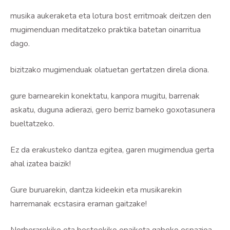
musika aukeraketa eta lotura bost erritmoak deitzen den
mugimenduan meditatzeko praktika batetan oinarritua
dago.
bizitzako mugimenduak olatuetan gertatzen direla diona.
gure barnearekin konektatu, kanpora mugitu, barrenak
askatu, duguna adierazi, gero berriz barneko goxotasunera
bueltatzeko.
Ez da erakusteko dantza egitea, garen mugimendua gerta
ahal izatea baizik!
Gure buruarekin, dantza kideekin eta musikarekin
harremanak ecstasira eraman gaitzake!