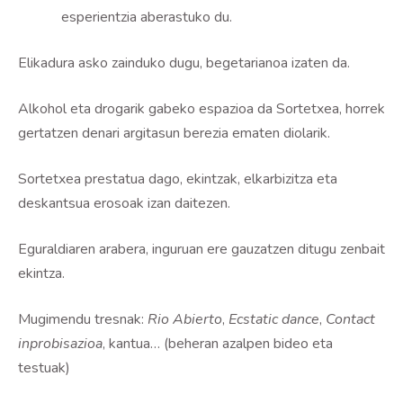
esperientzia aberastuko du.
Elikadura asko zainduko dugu, begetarianoa izaten da.
Alkohol eta drogarik gabeko espazioa da Sortetxea, horrek
gertatzen denari argitasun berezia ematen diolarik.
Sortetxea prestatua dago, ekintzak, elkarbizitza eta
deskantsua erosoak izan daitezen.
Eguraldiaren arabera, inguruan ere gauzatzen ditugu zenbait
ekintza.
Mugimendu tresnak:
Rio Abierto
,
Ecstatic dance
,
Contact
inprobisazioa
, kantua… (beheran azalpen bideo eta
testuak)