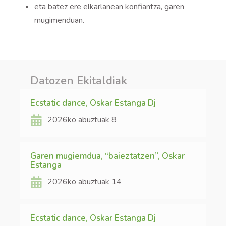
eta batez ere elkarlanean konfiantza, garen
mugimenduan.
Datozen Ekitaldiak
Ecstatic dance, Oskar Estanga Dj
2026ko abuztuak 8
Garen mugiemdua, “baieztatzen”, Oskar
Estanga
2026ko abuztuak 14
Ecstatic dance, Oskar Estanga Dj