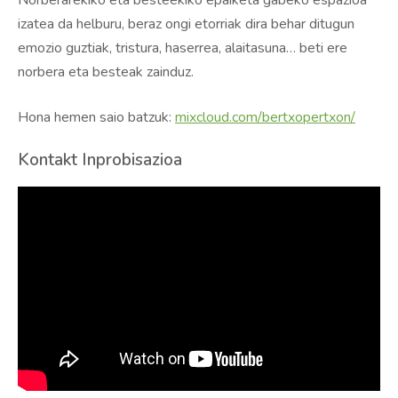
Norberarekiko eta besteekiko epaiketa gabeko espazioa
izatea da helburu, beraz ongi etorriak dira behar ditugun
emozio guztiak, tristura, haserrea, alaitasuna… beti ere
norbera eta besteak zainduz.
Hona hemen saio batzuk:
mixcloud.com/bertxopertxon/
Kontakt Inprobisazioa