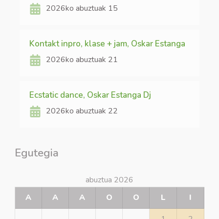
2026ko abuztuak 15
Kontakt inpro, klase + jam, Oskar Estanga
2026ko abuztuak 21
Ecstatic dance, Oskar Estanga Dj
2026ko abuztuak 22
Egutegia
abuztua 2026
A
A
A
O
O
L
I
1
2