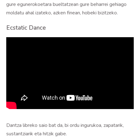
gure egunerokoetara bueltatzean gure beharrei gehiago
moldatu ahal izateko, azken finean, hobeki bizitzeko.
Ecstatic Dance
Dantza libreko saio bat da, bi ordu ingurukoa, zapatarik,
sustantziarik eta hitzik gabe.