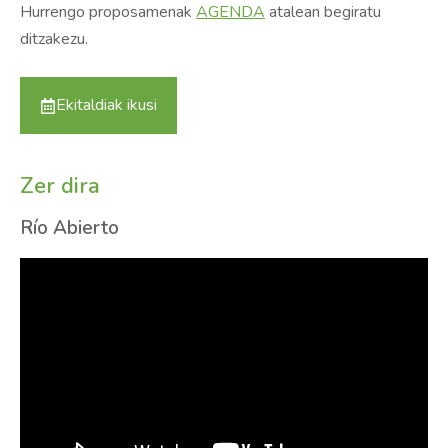
Hurrengo proposamenak
AGENDA
atalean begiratu
ditzakezu.
Ekitaldiak ikusi
Zer dira
Río Abierto