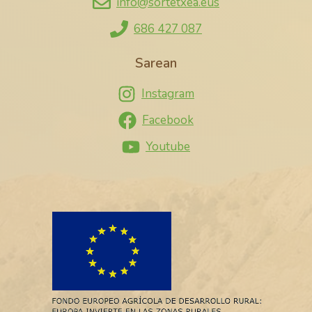
info@sortetxea.eus
686 427 087
Sarean
Instagram
Facebook
Youtube