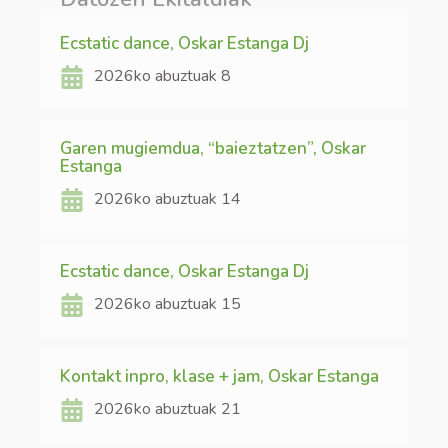
Ecstatic dance, Oskar Estanga Dj
2026ko abuztuak 8
Garen mugiemdua, “baieztatzen”, Oskar
Estanga
2026ko abuztuak 14
Ecstatic dance, Oskar Estanga Dj
2026ko abuztuak 15
Kontakt inpro, klase + jam, Oskar Estanga
2026ko abuztuak 21