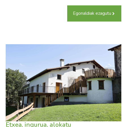
Egonaldiak ezagutu
Etxea, ingurua, alokatu