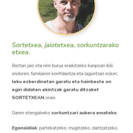
Sortetxea, jaiotetxea, sorkuntzarako
etxea.
Bertan jaio eta nire burua eraikitzeko kanpoan ibili
ondoren, familiaren konfidantza eta laguntzari esker,
leku ezberdinetan garatu eta hainbeste on
egin didaten ekintzak garatu ditzaket
SORT
E
TX
E
AN
orain.
Garen etengabeko
sorkuntzari aukera emateko
.
Egonaldiak
, partekatzeko, mugitzeko, dantzatzeko,