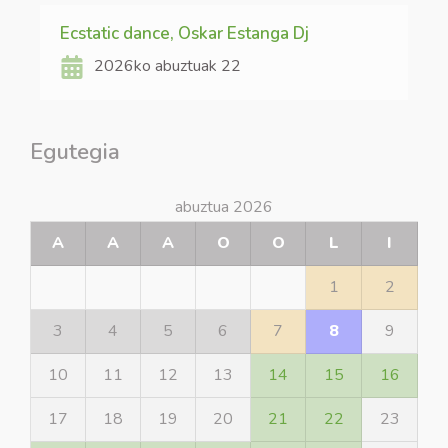
Ecstatic dance, Oskar Estanga Dj
2026ko abuztuak 22
Egutegia
abuztua 2026
A
A
A
O
O
L
I
1
2
3
4
5
6
7
8
9
10
11
12
13
14
15
16
17
18
19
20
21
22
23