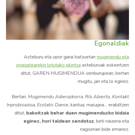
Egonaldiak
Asteburu eta opor garai batzuetan
mugimendu eta
ongizatearekin lotutako ekintza
asteburuak eskeintzen
ditut, GAREN MUGIMENDUA izenburupean, bertan
mugitu, jan eta lo eginez.
Bertan,
Mugimendu Adierazkorra
,
Río Abierto
,
Kontakt
Inprobisazioa
,
Ecstatic Dance
, kantua, masajea… erabiltzen
ditut,
bakoitzak behar duen mugimenduzko bidaia
eginez, hori taldean sendotuz
, beti naizena eta
nagoenari bide emanez.