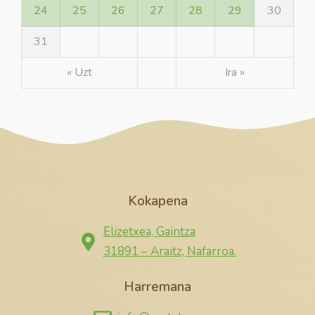
24
25
26
27
28
29
30
31
« Uzt
Ira »
Kokapena
Elizetxea, Gaintza
31891 – Araitz, Nafarroa.
Harremana