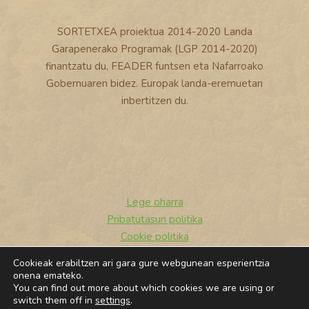
SORTETXEA proiektua 2014-2020 Landa
Garapenerako Programak (LGP 2014-2020)
finantzatu du, FEADER funtsen eta Nafarroako
Gobernuaren bidez. Europak landa-eremuetan
inbertitzen du.
Lege oharra
Pribatutasun politika
Cookie politika
Cookieak erabiltzen ari gara gure webgunean esperientzia
© 2026 Sortetxea
onena emateko.
You can find out more about which cookies we are using or
switch them off in
settings
.