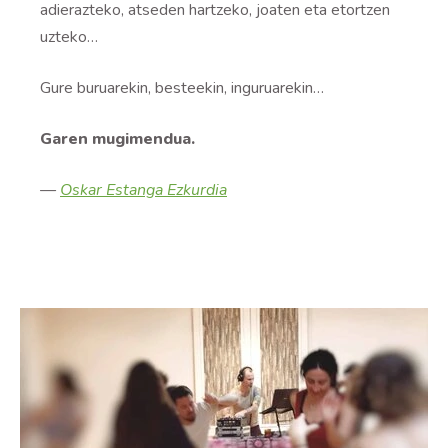
adierazteko, atseden hartzeko, joaten eta etortzen
uzteko…
Gure buruarekin, besteekin, inguruarekin…
Garen mugimendua.
—
Oskar Estanga Ezkurdia