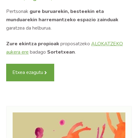
Pertsonak
gure buruarekin, besteekin eta
munduarekin harremantzeko espazio zainduak
garatzea da helburua.
Zure ekintza propioak
proposatzeko
ALOKATZEKO
aukera ere
badago
Sortetxean
.
Etxea ezagutu