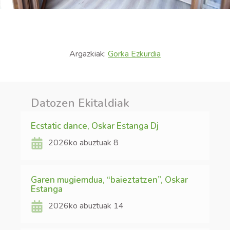
Argazkiak:
Gorka Ezkurdia
Datozen Ekitaldiak
Ecstatic dance, Oskar Estanga Dj
2026ko abuztuak 8
Garen mugiemdua, “baieztatzen”, Oskar
Estanga
2026ko abuztuak 14