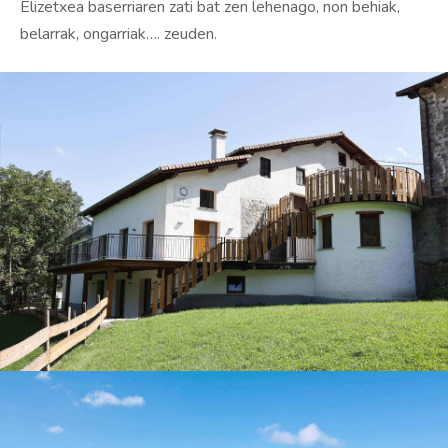
Elizetxea baserriaren zati bat zen lehenago, non behiak,
belarrak, ongarriak…. zeuden.