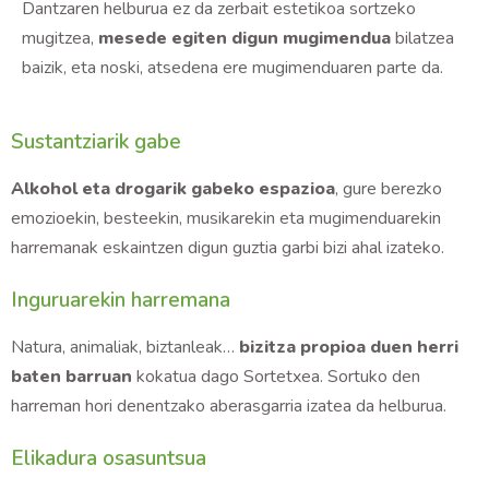
Dantzaren helburua ez da zerbait estetikoa sortzeko
mugitzea,
mesede egiten digun mugimendua
bilatzea
baizik, eta noski, atsedena ere mugimenduaren parte da.
Sustantziarik gabe
Alkohol eta drogarik gabeko espazioa
, gure berezko
emozioekin, besteekin, musikarekin eta mugimenduarekin
harremanak eskaintzen digun guztia garbi bizi ahal izateko.
Inguruarekin harremana
Natura, animaliak, biztanleak…
bizitza propioa duen herri
baten barruan
kokatua dago Sortetxea. Sortuko den
harreman hori denentzako aberasgarria izatea da helburua.
Elikadura osasuntsua