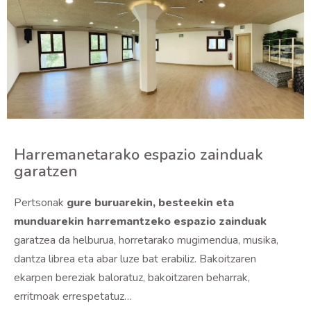
Harremanetarako espazio zainduak
garatzen
Pertsonak
gure buruarekin, besteekin eta
munduarekin harremantzeko espazio zainduak
garatzea da helburua, horretarako mugimendua, musika,
dantza librea eta abar luze bat erabiliz. Bakoitzaren
ekarpen bereziak baloratuz, bakoitzaren beharrak,
erritmoak errespetatuz…