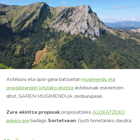
Asteburu eta opor garai batzuetan
mugimendu eta
ongizatearekin lotutako ekintza
asteburuak eskeintzen
ditut, GAREN MUGIMENDUA izenburupean.
Zure ekintza propioak
proposatzeko
ALOKATZEKO
aukera ere
badago
Sortetxean
. Guzti honetarako dauzka: