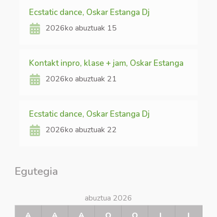
Ecstatic dance, Oskar Estanga Dj
2026ko abuztuak 15
Kontakt inpro, klase + jam, Oskar Estanga
2026ko abuztuak 21
Ecstatic dance, Oskar Estanga Dj
2026ko abuztuak 22
Egutegia
abuztua 2026
A
A
A
O
O
L
I