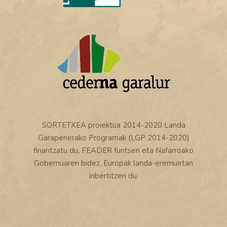
SORTETXEA proiektua 2014-2020 Landa
Garapenerako Programak (LGP 2014-2020)
finantzatu du, FEADER funtsen eta Nafarroako
Gobernuaren bidez. Europak landa-eremuetan
inbertitzen du.