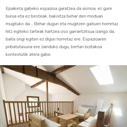
Epaiketa gabeko espazioa garatzea da asmoa, ez gure
burua eta ez besteak, bakoitza behar den moduan
mugituko da… Behar dugun eta mugitzen gaituen horretaz
hitz egiteko tarteak hartzea oso garrantzitsua izango da,
baita ongi egiten ez digun horretaz ere. Espazioaren
pribatutasuna ere zainduko dugu, bertan bizitakoa
kontextutik atera gabe.