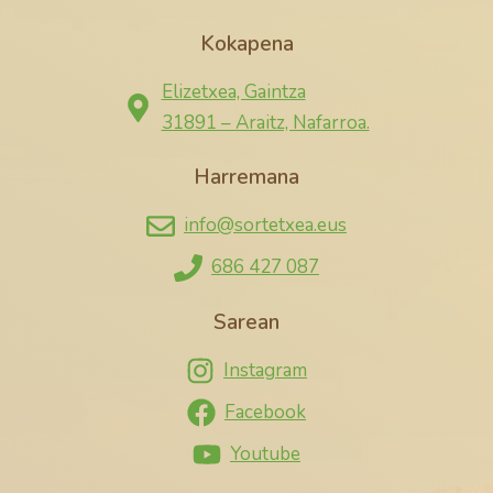
Kokapena
Elizetxea, Gaintza
31891 – Araitz, Nafarroa.
Harremana
info@sortetxea.eus
686 427 087
Sarean
Instagram
Facebook
Youtube