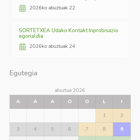
2026ko abuztuak 22
SORTETXEA Udako Kontakt Inprobisazio
egonaldia
2026ko abuztuak 24
Egutegia
abuztua 2026
A
A
A
O
O
L
I
1
2
3
4
5
6
7
8
9