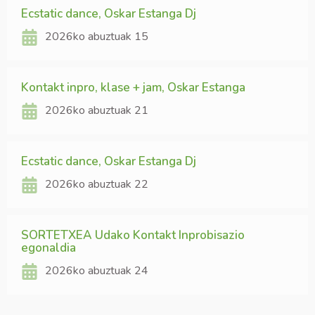
Ecstatic dance, Oskar Estanga Dj
2026ko abuztuak 15
Kontakt inpro, klase + jam, Oskar Estanga
2026ko abuztuak 21
Ecstatic dance, Oskar Estanga Dj
2026ko abuztuak 22
SORTETXEA Udako Kontakt Inprobisazio
egonaldia
2026ko abuztuak 24