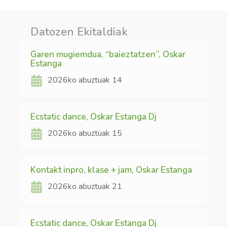
Datozen Ekitaldiak
Garen mugiemdua, “baieztatzen”, Oskar
Estanga
2026ko abuztuak 14
Ecstatic dance, Oskar Estanga Dj
2026ko abuztuak 15
Kontakt inpro, klase + jam, Oskar Estanga
2026ko abuztuak 21
Ecstatic dance, Oskar Estanga Dj