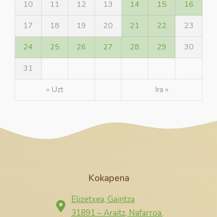
10
11
12
13
14
15
16
17
18
19
20
21
22
23
24
25
26
27
28
29
30
31
« Uzt
Ira »
Kokapena
Elizetxea, Gaintza
31891 – Araitz, Nafarroa.