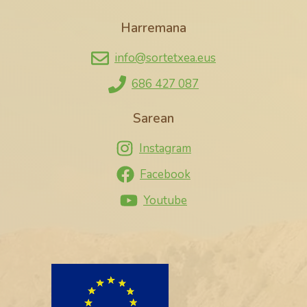
Harremana
info@sortetxea.eus
686 427 087
Sarean
Instagram
Facebook
Youtube