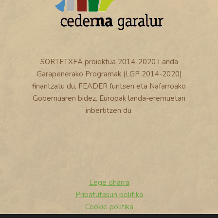
SORTETXEA proiektua 2014-2020 Landa
Garapenerako Programak (LGP 2014-2020)
finantzatu du, FEADER funtsen eta Nafarroako
Gobernuaren bidez. Europak landa-eremuetan
inbertitzen du.
Lege oharra
Pribatutasun politika
Cookie politika