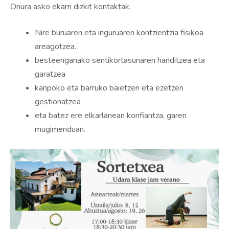
Onura asko ekarri dizkit kontaktak,
Nire buruaren eta inguruaren kontzientzia fisikoa
areagotzea.
besteenganako sentikortasunaren handitzea eta
garatzea
kanpoko eta barruko baietzen eta ezetzen
gestionatzea
eta batez ere elkarlanean konfiantza, garen
mugimenduan.