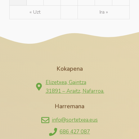
« Uzt
Ira »
Kokapena
Elizetxea, Gaintza
31891 – Araitz, Nafarroa.
Harremana
info@sortetxea.eus
686 427 087