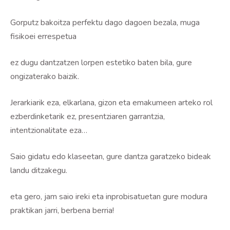
Gorputz bakoitza perfektu dago dagoen bezala, muga
fisikoei errespetua
ez dugu dantzatzen lorpen estetiko baten bila, gure
ongizaterako baizik.
Jerarkiarik eza, elkarlana, gizon eta emakumeen arteko rol
ezberdinketarik ez, presentziaren garrantzia,
intentzionalitate eza…
Saio gidatu edo klaseetan, gure dantza garatzeko bideak
landu ditzakegu.
eta gero, jam saio ireki eta inprobisatuetan gure modura
praktikan jarri, berbena berria!