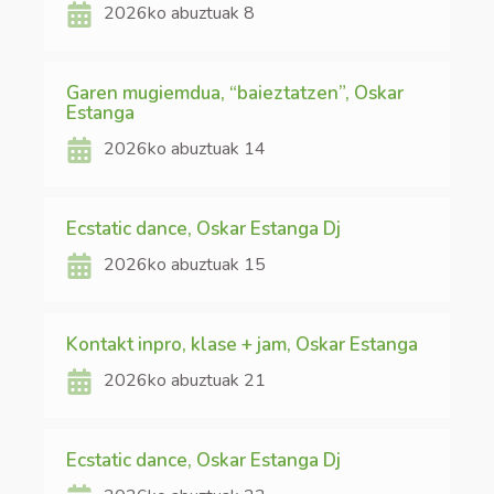
2026ko abuztuak 8
Garen mugiemdua, “baieztatzen”, Oskar
Estanga
2026ko abuztuak 14
Ecstatic dance, Oskar Estanga Dj
2026ko abuztuak 15
Kontakt inpro, klase + jam, Oskar Estanga
2026ko abuztuak 21
Ecstatic dance, Oskar Estanga Dj