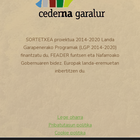
SORTETXEA proiektua 2014-2020 Landa
Garapenerako Programak (LGP 2014-2020)
finantzatu du, FEADER funtsen eta Nafarroako
Gobernuaren bidez. Europak landa-eremuetan
inbertitzen du.
Lege oharra
Pribatutasun politika
Cookie politika