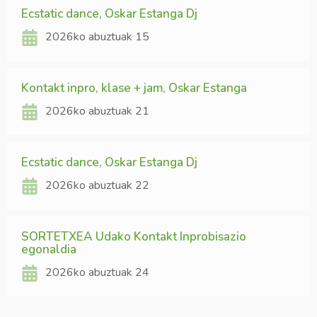
Ecstatic dance, Oskar Estanga Dj
2026ko abuztuak 15
Kontakt inpro, klase + jam, Oskar Estanga
2026ko abuztuak 21
Ecstatic dance, Oskar Estanga Dj
2026ko abuztuak 22
SORTETXEA Udako Kontakt Inprobisazio
egonaldia
2026ko abuztuak 24