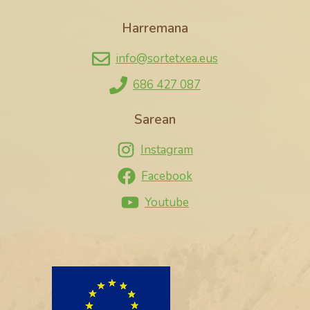
Harremana
info@sortetxea.eus
686 427 087
Sarean
Instagram
Facebook
Youtube