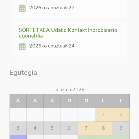
2026ko abuztuak 22
SORTETXEA Udako Kontakt Inprobisazio
egonaldia
2026ko abuztuak 24
Egutegia
abuztua 2026
A
A
A
O
O
L
I
1
2
3
4
5
6
7
8
9