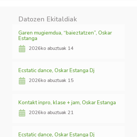
Datozen Ekitaldiak
Garen mugiemdua, “baieztatzen”, Oskar
Estanga
2026ko abuztuak 14
Ecstatic dance, Oskar Estanga Dj
2026ko abuztuak 15
Kontakt inpro, klase + jam, Oskar Estanga
2026ko abuztuak 21
Ecstatic dance, Oskar Estanga Dj