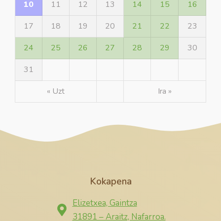
10
11
12
13
14
15
16
17
18
19
20
21
22
23
24
25
26
27
28
29
30
31
« Uzt
Ira »
Kokapena
Elizetxea, Gaintza
31891 – Araitz, Nafarroa.