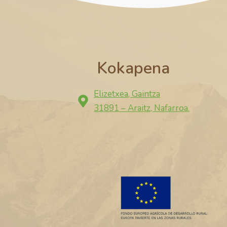
Kokapena
Elizetxea, Gaintza
31891 – Araitz, Nafarroa.