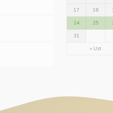
17
18
24
25
31
« Uzt