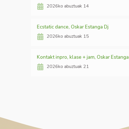
2026ko abuztuak 14
Ecstatic dance, Oskar Estanga Dj
2026ko abuztuak 15
Kontakt inpro, klase + jam, Oskar Estanga
2026ko abuztuak 21