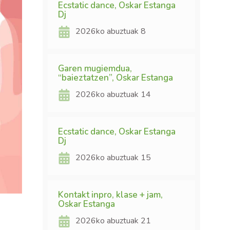
Ecstatic dance, Oskar Estanga
Dj
2026ko abuztuak 8
Garen mugiemdua,
“baieztatzen”, Oskar Estanga
2026ko abuztuak 14
Ecstatic dance, Oskar Estanga
Dj
2026ko abuztuak 15
Kontakt inpro, klase + jam,
Oskar Estanga
2026ko abuztuak 21