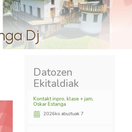
nga Dj
Datozen
Ekitaldiak
Kontakt inpro, klase + jam,
Oskar Estanga
2026ko abuztuak 7