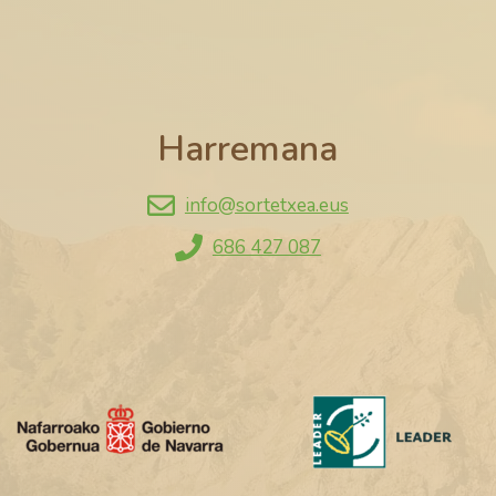
Harremana
info@sortetxea.eus
686 427 087