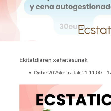
Ecsta
Ekitaldiaren xehetasunak
Data:
2025ko irailak 21 11:00
–
1