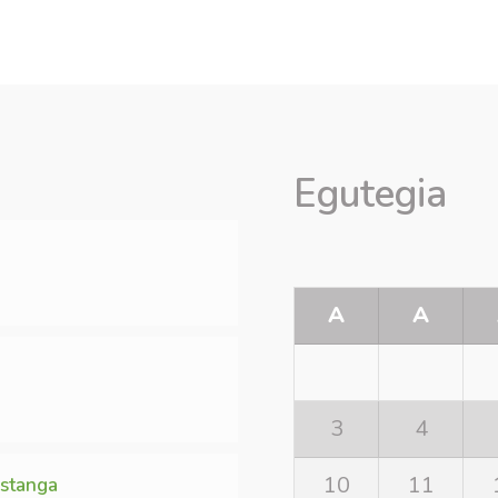
Egutegia
A
A
3
4
10
11
Estanga