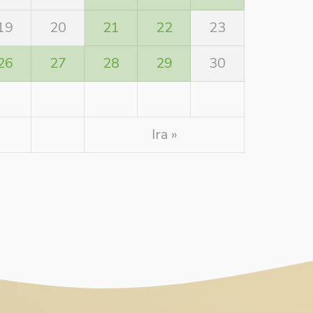
19
20
21
22
23
26
27
28
29
30
Ira »