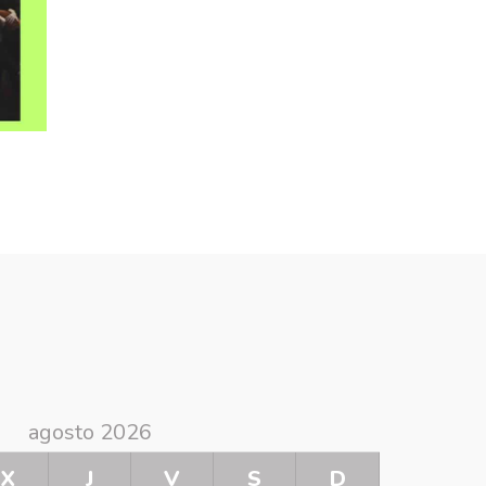
agosto 2026
X
J
V
S
D