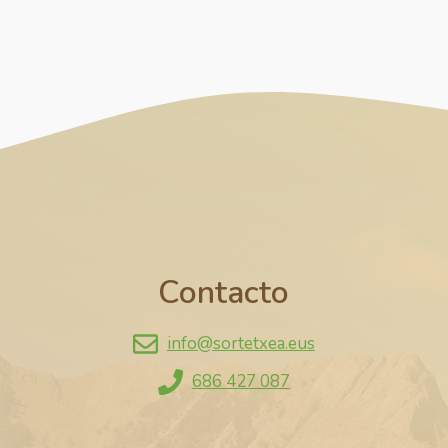
Contacto
info@sortetxea.eus
686 427 087