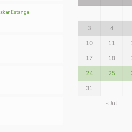
skar Estanga
3
4
10
11
17
18
24
25
31
« Jul