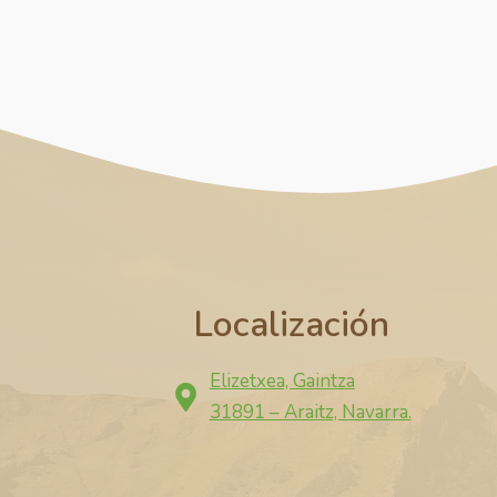
Localización
Elizetxea, Gaintza
31891 – Araitz, Navarra.