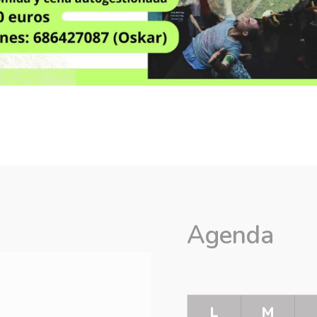
Agenda
L
M