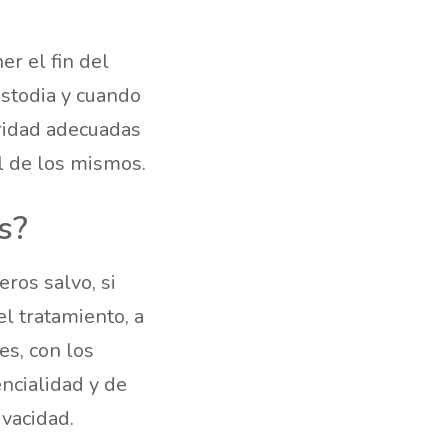
r el fin del
ustodia y cuando
uridad adecuadas
al de los mismos.
s?
ros salvo, si
el tratamiento, a
es, con los
ncialidad y de
ivacidad.