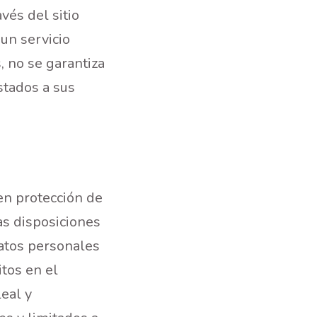
vés del sitio
un servicio
, no se garantiza
stados a sus
en protección de
s disposiciones
atos personales
itos en el
leal y