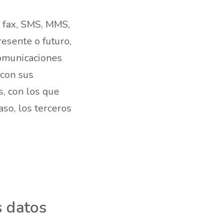
, fax, SMS, MMS,
resente o futuro,
comunicaciones
 con sus
s, con los que
so, los terceros
s datos