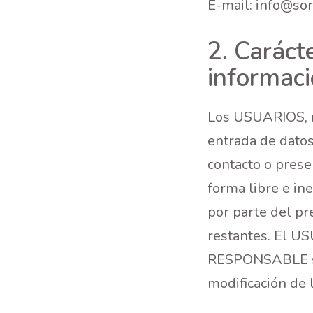
E-mail: info@so
2. Carácte
informaci
Los USUARIOS, m
entrada de datos
contacto o pres
forma libre e in
por parte del pr
restantes. El US
RESPONSABLE son
modificación de