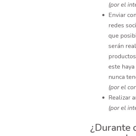
(por el in
Enviar co
redes soci
que posib
serán rea
productos
este haya
nunca ten
(por el co
Realizar a
(por el in
¿Durante 