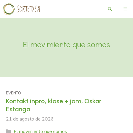
Saltar
ME
al
contenido
El movimiento que somos
EVENTO
Kontakt inpro, klase + jam, Oskar
Estanga
21 de agosto de 2026
Categories
El movimiento que somos