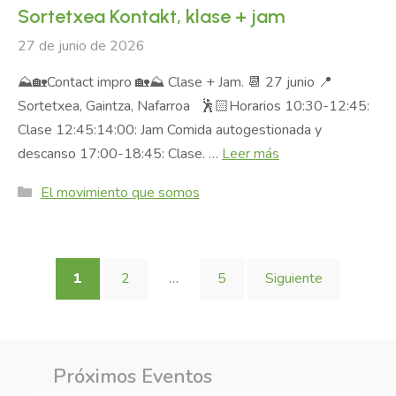
Sortetxea Kontakt, klase + jam
27 de junio de 2026
⛰️🏡Contact impro 🏡⛰️ Clase + Jam. 📆 27 junio 📍
Sortetxea, Gaintza, Nafarroa 🕺🏻Horarios 10:30-12:45:
Clase 12:45:14:00: Jam Comida autogestionada y
descanso 17:00-18:45: Clase. …
Leer más
Categories
El movimiento que somos
Página
Página
Página
1
2
…
5
Siguiente
Próximos Eventos