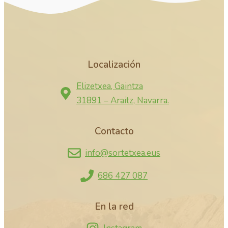
Localización
Elizetxea, Gaintza
31891 – Araitz, Navarra.
Contacto
info@sortetxea.eus
686 427 087
En la red