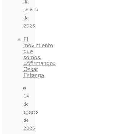
de
agosto
de
2026
El
movimiento
que
somos,
«Afirmando»
Oskar
Estanga
14
de
agosto
de
2026