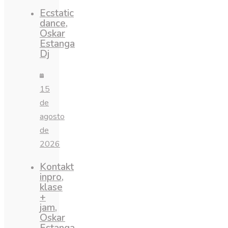
Ecstatic
dance,
Oskar
Estanga
Dj
15
de
agosto
de
2026
Kontakt
inpro,
klase
+
jam,
Oskar
Estanga