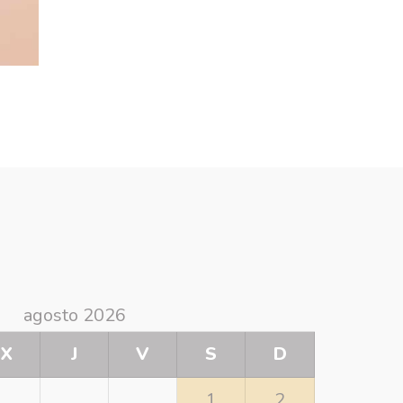
agosto 2026
X
J
V
S
D
1
2