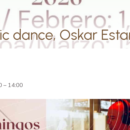
ic dance, Oskar Est
0
–
14:00