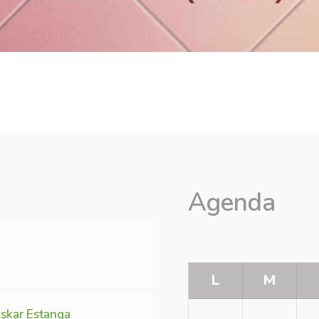
Agenda
L
M
skar Estanga