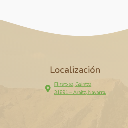
Localización
Elizetxea, Gaintza
31891 – Araitz, Navarra.