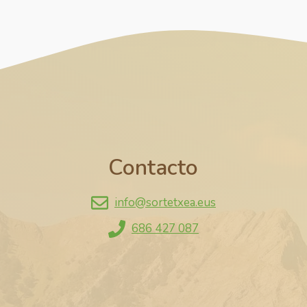
Contacto
info@sortetxea.eus
686 427 087