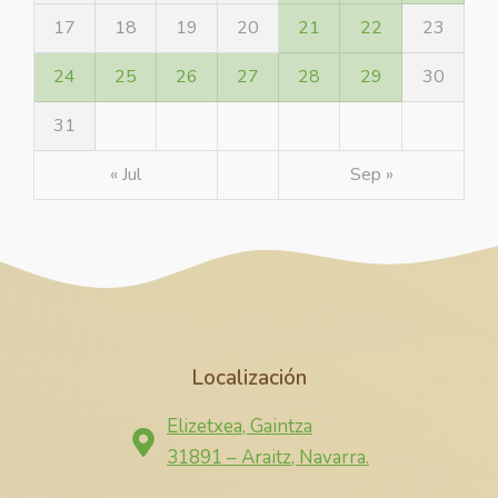
17
18
19
20
21
22
23
24
25
26
27
28
29
30
31
« Jul
Sep »
Localización
Elizetxea, Gaintza
31891 – Araitz, Navarra.