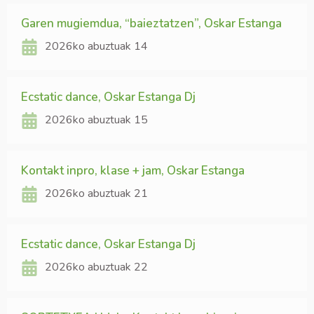
Garen mugiemdua, “baieztatzen”, Oskar Estanga
2026ko abuztuak 14
Ecstatic dance, Oskar Estanga Dj
2026ko abuztuak 15
Kontakt inpro, klase + jam, Oskar Estanga
2026ko abuztuak 21
Ecstatic dance, Oskar Estanga Dj
2026ko abuztuak 22