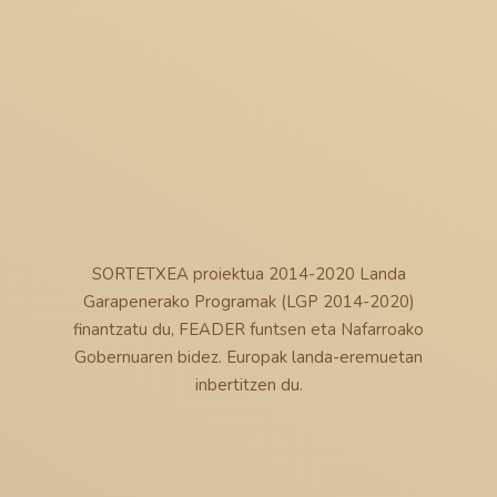
SORTETXEA proiektua 2014-2020 Landa
Garapenerako Programak (LGP 2014-2020)
finantzatu du, FEADER funtsen eta Nafarroako
Gobernuaren bidez. Europak landa-eremuetan
inbertitzen du.