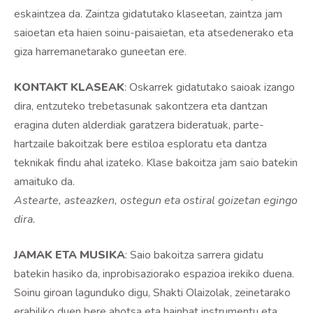
eskaintzea da. Zaintza gidatutako klaseetan, zaintza jam
saioetan eta haien soinu-paisaietan, eta atsedenerako eta
giza harremanetarako guneetan ere.
KONTAKT KLASEAK
: Oskarrek gidatutako saioak izango
dira, entzuteko trebetasunak sakontzera eta dantzan
eragina duten alderdiak garatzera bideratuak, parte-
hartzaile bakoitzak bere estiloa esploratu eta dantza
teknikak findu ahal izateko. Klase bakoitza jam saio batekin
amaituko da.
Astearte, asteazken, ostegun eta ostiral goizetan egingo
dira.
JAMAK ETA MUSIKA
: Saio bakoitza sarrera gidatu
batekin hasiko da, inprobisaziorako espazioa irekiko duena.
Soinu giroan lagunduko digu, Shakti Olaizolak, zeinetarako
erabiliko duen bere ahotsa eta hainbat instrumentu eta