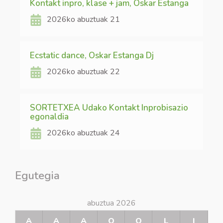
Kontakt inpro, klase + jam, Oskar Estanga
2026ko abuztuak 21
Ecstatic dance, Oskar Estanga Dj
2026ko abuztuak 22
SORTETXEA Udako Kontakt Inprobisazio
egonaldia
2026ko abuztuak 24
Egutegia
abuztua 2026
A
A
A
O
O
L
I