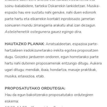
soinu-baliabidere, tarteka Oskarrekin lankidetzan. Musika-
espazio hau ere sustatu nahi genuke, nahi duen edonork
parte hartu eta elkarrekin kontakt inprobisazio jametan
soinuaren mundu zirraragarria arakatu ahal izan dezagun.
Astelehenetik ostegunera gauez egingo dira.
HAUTAZKO PLANAK
: Arratsaldeetan, espazioa parte-
hartzaileen iradokizunetarako irekita egotea proposatzen
dugu. Goizeko jardueren ondoren, egun horretarako parte
hartu nahi dutenen proposamenak entzungo ditugu. Aukera
ugari ditugu: mendiak, ibaia, hondartza, masaje praktikak,
musika, erlaxazioa, etab.
PROPOSATUTAKO ORDUTEGIA:
Hau da egun bakoitzerako proposatutako ordutegiren
eskema: