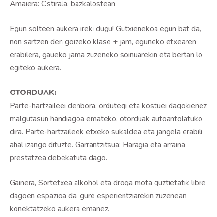
Amaiera: Ostirala, bazkalostean
Egun solteen aukera ireki dugu! Gutxienekoa egun bat da,
non sartzen den goizeko klase + jam, eguneko etxearen
erabilera, gaueko jama zuzeneko soinuarekin eta bertan lo
egiteko aukera.
OTORDUAK:
Parte-hartzaileei denbora, ordutegi eta kostuei dagokienez
malgutasun handiagoa emateko, otorduak autoantolatuko
dira. Parte-hartzaileek etxeko sukaldea eta jangela erabili
ahal izango dituzte. Garrantzitsua: Haragia eta arraina
prestatzea debekatuta dago.
Gainera, Sortetxea alkohol eta droga mota guztietatik libre
dagoen espazioa da, gure esperientziarekin zuzenean
konektatzeko aukera emanez.