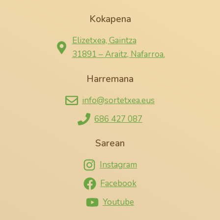
Kokapena
Elizetxea, Gaintza
31891 – Araitz, Nafarroa.
Harremana
info@sortetxea.eus
686 427 087
Sarean
Instagram
Facebook
Youtube