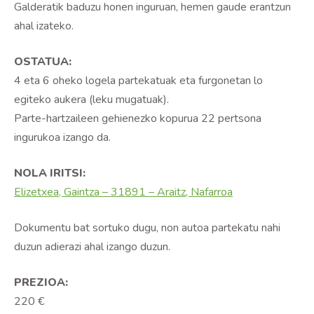
Galderatik baduzu honen inguruan, hemen gaude erantzun
ahal izateko.
OSTATUA:
4 eta 6 oheko logela partekatuak eta furgonetan lo
egiteko aukera (leku mugatuak).
Parte-hartzaileen gehienezko kopurua 22 pertsona
ingurukoa izango da.
NOLA IRITSI:
Elizetxea, Gaintza – 31891 – Araitz, Nafarroa
Dokumentu bat sortuko dugu, non autoa partekatu nahi
duzun adierazi ahal izango duzun.
PREZIOA:
220 €