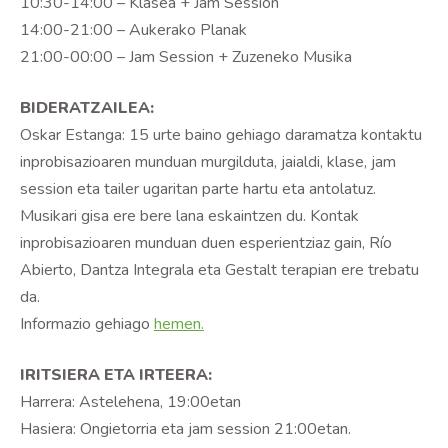
10:30-14:00 – Klasea + Jam Session
14:00-21:00 – Aukerako Planak
21:00-00:00 – Jam Session + Zuzeneko Musika
BIDERATZAILEA:
Oskar Estanga: 15 urte baino gehiago daramatza kontaktu
inprobisazioaren munduan murgilduta, jaialdi, klase, jam
session eta tailer ugaritan parte hartu eta antolatuz.
Musikari gisa ere bere lana eskaintzen du. Kontak
inprobisazioaren munduan duen esperientziaz gain, Río
Abierto, Dantza Integrala eta Gestalt terapian ere trebatu
da.
Informazio gehiago
hemen.
IRITSIERA ETA IRTEERA:
Harrera: Astelehena, 19:00etan
Hasiera: Ongietorria eta jam session 21:00etan.