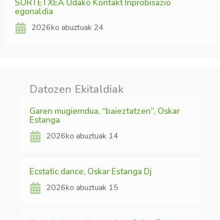
SORTETXEA Udako Kontakt Inprobisazio
egonaldia
2026ko abuztuak 24
Datozen Ekitaldiak
Garen mugiemdua, “baieztatzen”, Oskar
Estanga
2026ko abuztuak 14
Ecstatic dance, Oskar Estanga Dj
2026ko abuztuak 15