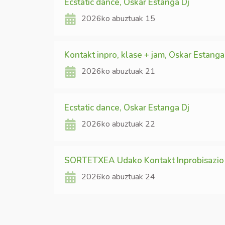
Ecstatic dance, Oskar Estanga Dj
2026ko abuztuak 15
Kontakt inpro, klase + jam, Oskar Estanga
2026ko abuztuak 21
Ecstatic dance, Oskar Estanga Dj
2026ko abuztuak 22
SORTETXEA Udako Kontakt Inprobisazio
2026ko abuztuak 24