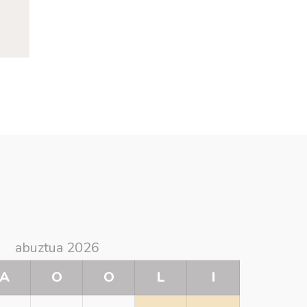
abuztua 2026
A
O
O
L
I