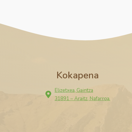
Kokapena
Elizetxea, Gaintza
31891 – Araitz, Nafarroa.