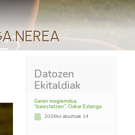
GA.NEREA
Datozen
Ekitaldiak
Garen mugiemdua,
“baieztatzen”, Oskar Estanga
2026ko abuztuak 14