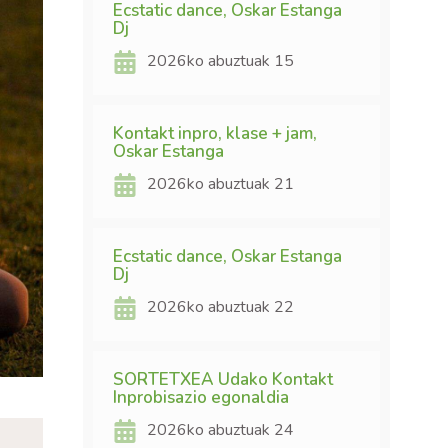
Ecstatic dance, Oskar Estanga
Dj
2026ko abuztuak 15
Kontakt inpro, klase + jam,
Oskar Estanga
2026ko abuztuak 21
Ecstatic dance, Oskar Estanga
Dj
2026ko abuztuak 22
SORTETXEA Udako Kontakt
Inprobisazio egonaldia
2026ko abuztuak 24