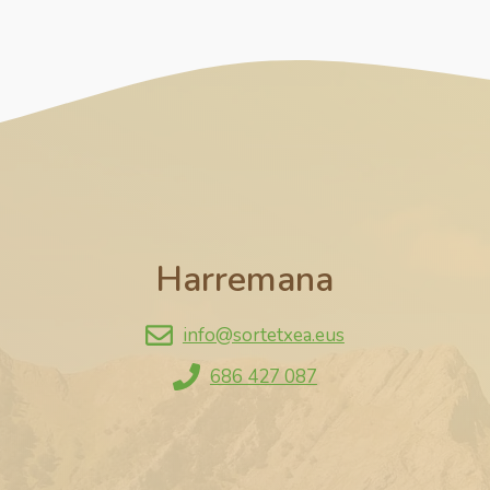
Harremana
info@sortetxea.eus
686 427 087