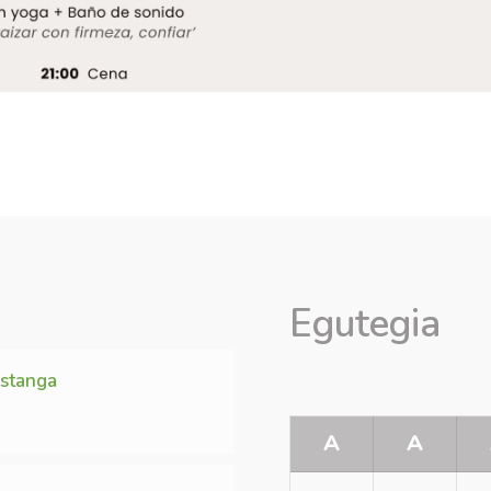
Egutegia
Estanga
A
A