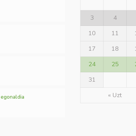
3
4
10
11
17
18
24
25
31
« Uzt
 egonaldia