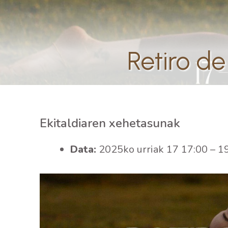
Retiro 
Ekitaldiaren xehetasunak
Data:
2025ko urriak 17 17:00
–
1