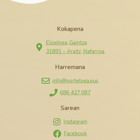
Kokapena
Elizetxea, Gaintza
31891 – Araitz, Nafarroa.
Harremana
info@sortetxea.eus
686 427 087
Sarean
Instagram
Facebook