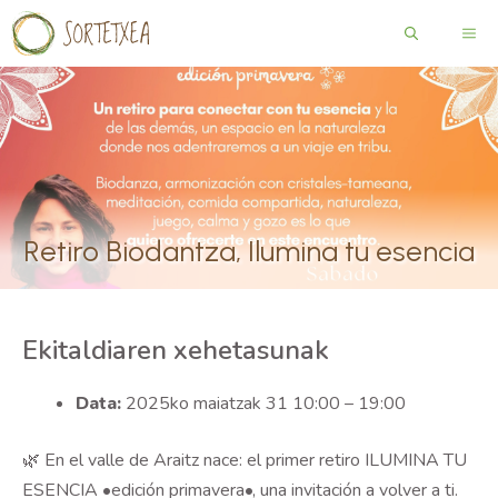
Edukira
ME
salto
egin
Retiro Biodantza, Ilumina tu esencia
Ekitaldiaren xehetasunak
Data:
2025ko maiatzak 31 10:00
–
19:00
🌿 En el valle de Araitz nace: el primer retiro ILUMINA TU
ESENCIA •edición primavera•, una invitación a volver a ti.