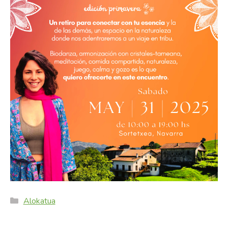
Categories
Alokatua