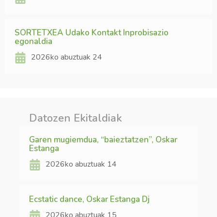
SORTETXEA Udako Kontakt Inprobisazio
egonaldia
2026ko abuztuak 24
Datozen Ekitaldiak
Garen mugiemdua, “baieztatzen”, Oskar
Estanga
2026ko abuztuak 14
Ecstatic dance, Oskar Estanga Dj
2026ko abuztuak 15