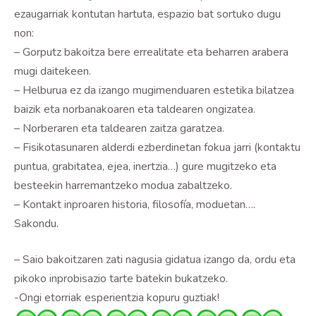
ezaugarriak kontutan hartuta, espazio bat sortuko dugu
non:
– Gorputz bakoitza bere errealitate eta beharren arabera
mugi daitekeen.
– Helburua ez da izango mugimenduaren estetika bilatzea
baizik eta norbanakoaren eta taldearen ongizatea.
– Norberaren eta taldearen zaitza garatzea.
– Fisikotasunaren alderdi ezberdinetan fokua jarri (kontaktu
puntua, grabitatea, ejea, inertzia…) gure mugitzeko eta
besteekin harremantzeko modua zabaltzeko.
– Kontakt inproaren historia, filosofía, moduetan….
Sakondu.
– Saio bakoitzaren zati nagusia gidatua izango da, ordu eta
pikoko inprobisazio tarte batekin bukatzeko.
-Ongi etorriak esperientzia kopuru guztiak!