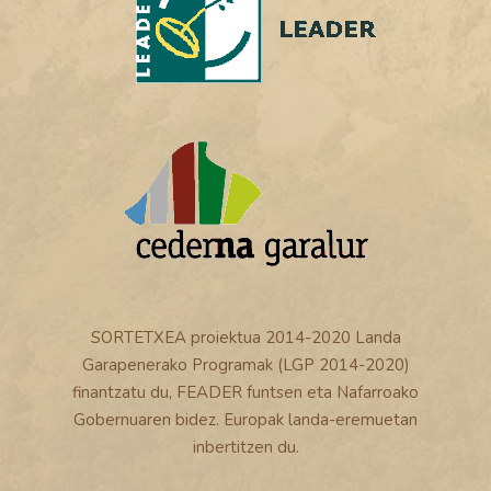
SORTETXEA proiektua 2014-2020 Landa
Garapenerako Programak (LGP 2014-2020)
finantzatu du, FEADER funtsen eta Nafarroako
Gobernuaren bidez. Europak landa-eremuetan
inbertitzen du.