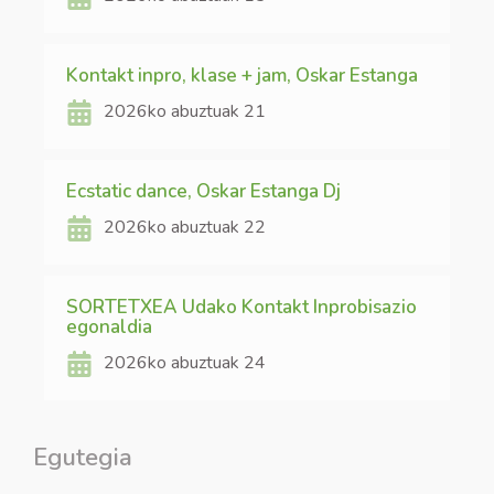
Kontakt inpro, klase + jam, Oskar Estanga
2026ko abuztuak 21
Ecstatic dance, Oskar Estanga Dj
2026ko abuztuak 22
SORTETXEA Udako Kontakt Inprobisazio
egonaldia
2026ko abuztuak 24
Egutegia