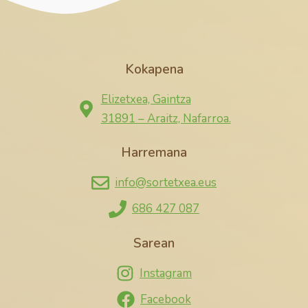
Kokapena
Elizetxea, Gaintza
31891 – Araitz, Nafarroa.
Harremana
info@sortetxea.eus
686 427 087
Sarean
Instagram
Facebook