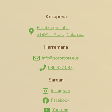
Kokapena
Elizetxea, Gaintza
31891 – Araitz, Nafarroa.
Harremana
info@sortetxea.eus
686 427 087
Sarean
Instagram
Facebook
Youtube