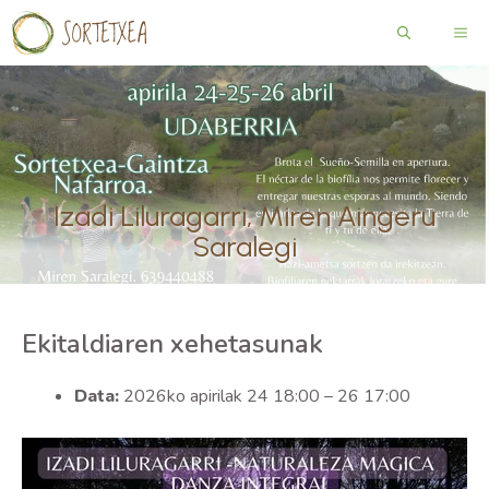
Edukira
ME
salto
egin
Izadi Liluragarri, Miren Aingeru
Saralegi
Ekitaldiaren xehetasunak
Data:
2026ko apirilak 24 18:00
–
26 17:00