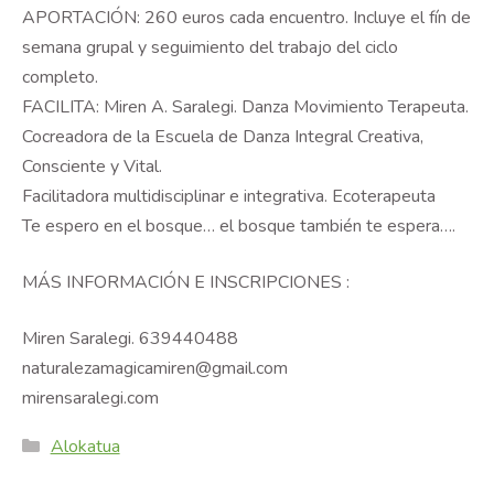
APORTACIÓN: 260 euros cada encuentro. Incluye el fín de
semana grupal y seguimiento del trabajo del ciclo
completo.
FACILITA: Miren A. Saralegi. Danza Movimiento Terapeuta.
Cocreadora de la Escuela de Danza Integral Creativa,
Consciente y Vital.
Facilitadora multidisciplinar e integrativa. Ecoterapeuta
Te espero en el bosque… el bosque también te espera….
MÁS INFORMACIÓN E INSCRIPCIONES :
Miren Saralegi. 639440488
naturalezamagicamiren@gmail.com
mirensaralegi.com
Categories
Alokatua