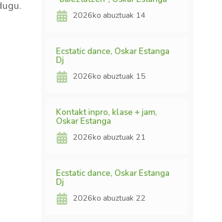
dugu.
2026ko abuztuak 14
Ecstatic dance, Oskar Estanga
Dj
2026ko abuztuak 15
Kontakt inpro, klase + jam,
Oskar Estanga
2026ko abuztuak 21
Ecstatic dance, Oskar Estanga
Dj
2026ko abuztuak 22