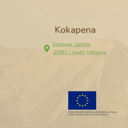
Kokapena
Elizetxea, Gaintza
31891 – Araitz, Nafarroa.