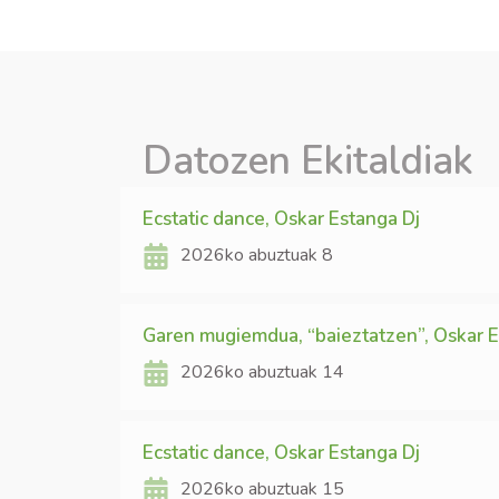
Datozen Ekitaldiak
Ecstatic dance, Oskar Estanga Dj
2026ko abuztuak 8
Garen mugiemdua, “baieztatzen”, Oskar 
2026ko abuztuak 14
Ecstatic dance, Oskar Estanga Dj
2026ko abuztuak 15