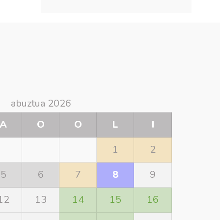
abuztua 2026
A
O
O
L
I
1
2
5
6
7
8
9
12
13
14
15
16