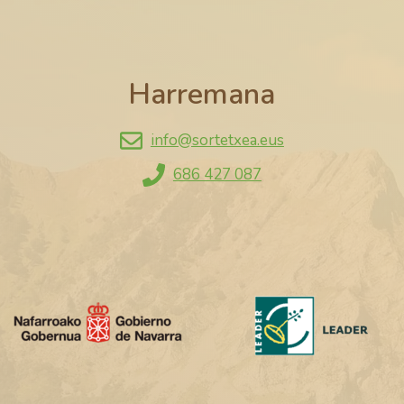
Harremana
info@sortetxea.eus
686 427 087