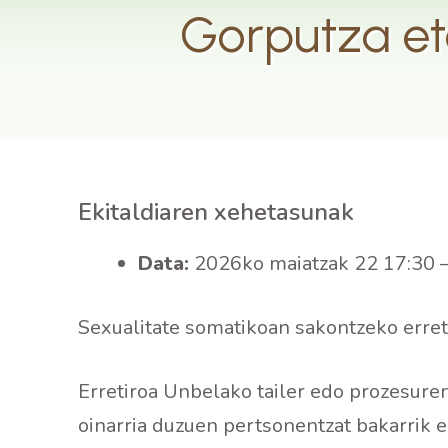
Gorputza eta
Ekitaldiaren xehetasunak
Data:
2026ko maiatzak 22 17:30
Sexualitate somatikoan sakontzeko erretir
Erretiroa Unbelako tailer edo prozesuren
oinarria duzuen pertsonentzat bakarrik eg