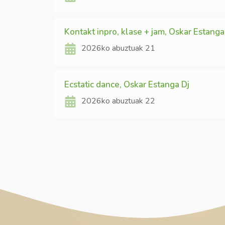
Kontakt inpro, klase + jam, Oskar Estanga
2026ko abuztuak 21
Ecstatic dance, Oskar Estanga Dj
2026ko abuztuak 22