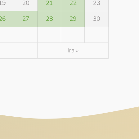
19
20
21
22
23
26
27
28
29
30
Ira »