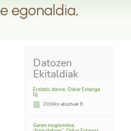
ze egonaldia,
Datozen
Ekitaldiak
Ecstatic dance, Oskar Estanga
Dj
2026ko abuztuak 8
a
Garen mugiemdua,
“baieztatzen”, Oskar Estanga