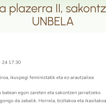
 plazerra II, sakont
UNBELA
–
24 17:30
oa, ikuspegi feministatik eta ez-arautzailea
 batean egon zareten eta sakontzen jarraitzeko
ongo da zabalik. Horrela, bizitakoa eta ikasitako