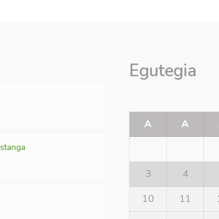
Egutegia
A
A
Estanga
3
4
10
11