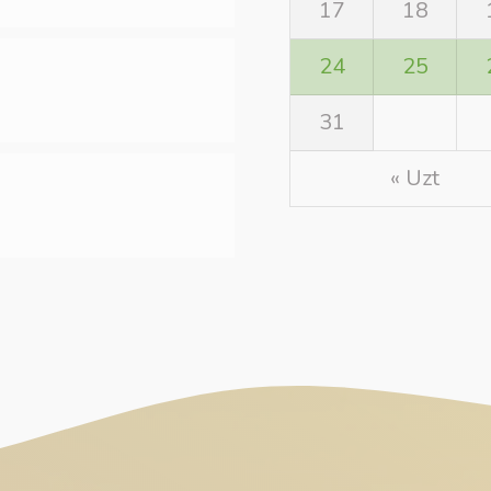
17
18
24
25
31
« Uzt