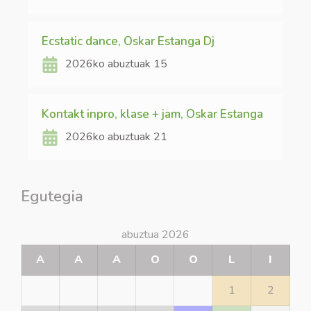
Ecstatic dance, Oskar Estanga Dj
2026ko abuztuak 15
Kontakt inpro, klase + jam, Oskar Estanga
2026ko abuztuak 21
Egutegia
abuztua 2026
A
A
A
O
O
L
I
1
2