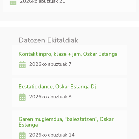
2026ko abuztuak 21
Datozen Ekitaldiak
Kontakt inpro, klase + jam, Oskar Estanga
2026ko abuztuak 7
Ecstatic dance, Oskar Estanga Dj
2026ko abuztuak 8
Garen mugiemdua, “baieztatzen”, Oskar
Estanga
2026ko abuztuak 14