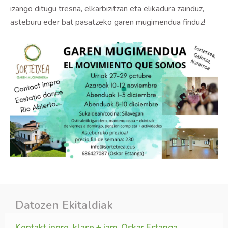
izango ditugu tresna, elkarbizitzan eta elikadura zainduz,
asteburu eder bat pasatzeko garen mugimendua finduz!
Datozen Ekitaldiak
Kontakt inpro, klase + jam, Oskar Estanga