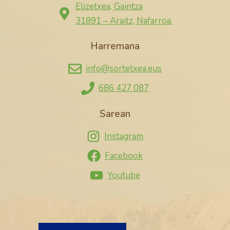
Elizetxea, Gaintza
31891 – Araitz, Nafarroa.
Harremana
info@sortetxea.eus
686 427 087
Sarean
Instagram
Facebook
Youtube