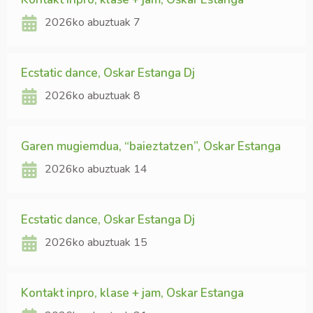
2026ko abuztuak 7
Ecstatic dance, Oskar Estanga Dj
2026ko abuztuak 8
Garen mugiemdua, “baieztatzen”, Oskar Estanga
2026ko abuztuak 14
Ecstatic dance, Oskar Estanga Dj
2026ko abuztuak 15
Kontakt inpro, klase + jam, Oskar Estanga