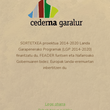
SORTETXEA proiektua 2014-2020 Landa
Garapenerako Programak (LGP 2014-2020)
finantzatu du, FEADER funtsen eta Nafarroako
Gobernuaren bidez. Europak landa-eremuetan
inbertitzen du.
Lege oharra