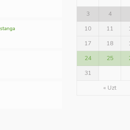
3
4
10
11
Estanga
17
18
24
25
31
« Uzt