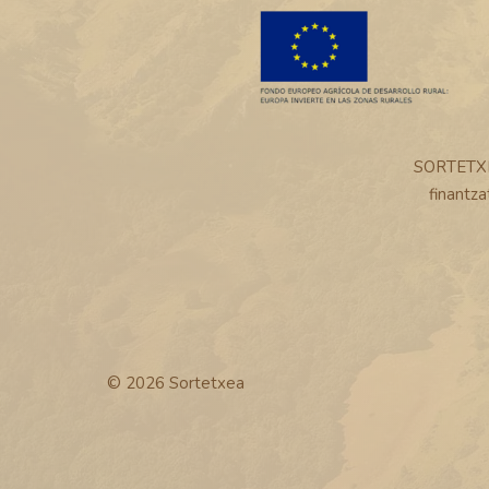
SORTETXE
finantz
© 2026 Sortetxea