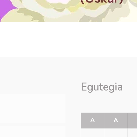
Egutegia
A
A