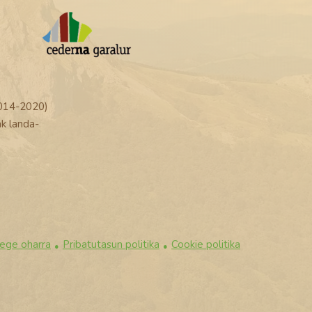
014-2020)
k landa-
ege oharra
Pribatutasun politika
Cookie politika