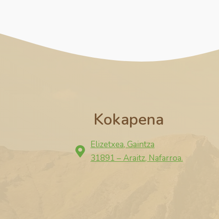
Kokapena
Elizetxea, Gaintza
31891 – Araitz, Nafarroa.