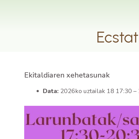
Ecstat
Ekitaldiaren xehetasunak
Data:
2026ko uztailak 18 17:30
–