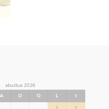
abuztua 2026
A
O
O
L
I
1
2