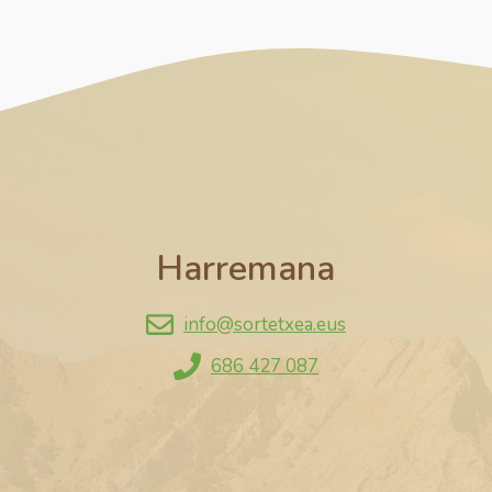
Harremana
info@sortetxea.eus
686 427 087