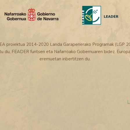
A proiektua 2014-2020 Landa Garapenerako Programak (LGP 2
atu du, FEADER funtsen eta Nafarroako Gobernuaren bidez. Europa
eremuetan inbertitzen du.
L