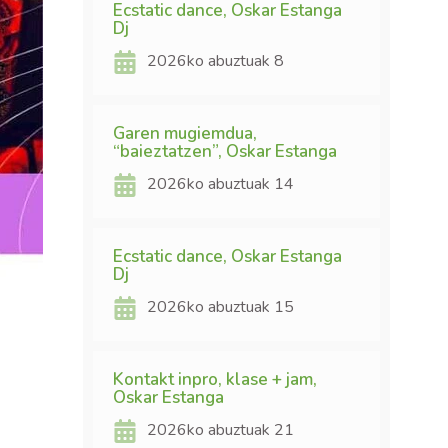
Ecstatic dance, Oskar Estanga
Dj
2026ko abuztuak 8
Garen mugiemdua,
“baieztatzen”, Oskar Estanga
2026ko abuztuak 14
Ecstatic dance, Oskar Estanga
Dj
2026ko abuztuak 15
Kontakt inpro, klase + jam,
Oskar Estanga
2026ko abuztuak 21