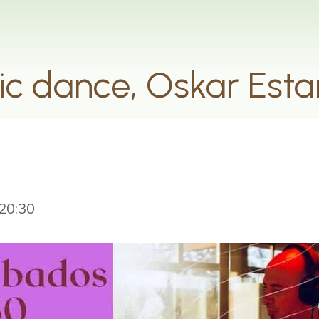
ic dance, Oskar Est
20:30