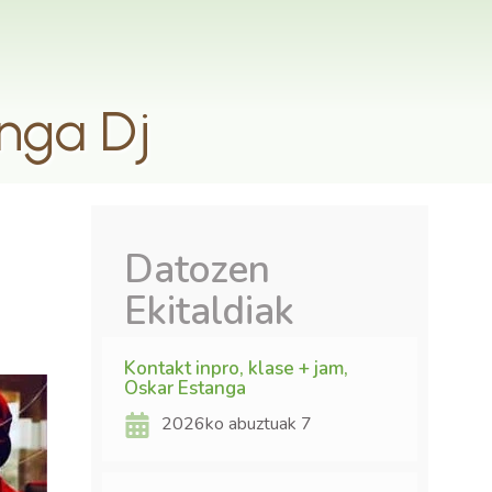
anga Dj
Datozen
Ekitaldiak
Kontakt inpro, klase + jam,
Oskar Estanga
2026ko abuztuak 7