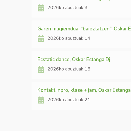
2026ko abuztuak 8
Garen mugiemdua, “baieztatzen”, Oskar 
2026ko abuztuak 14
Ecstatic dance, Oskar Estanga Dj
2026ko abuztuak 15
Kontakt inpro, klase + jam, Oskar Estanga
2026ko abuztuak 21