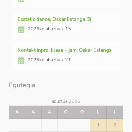
Ecstatic dance, Oskar Estanga Dj
2026ko abuztuak 15
Kontakt inpro, klase + jam, Oskar Estanga
2026ko abuztuak 21
Egutegia
abuztua 2026
A
A
A
O
O
L
I
1
2