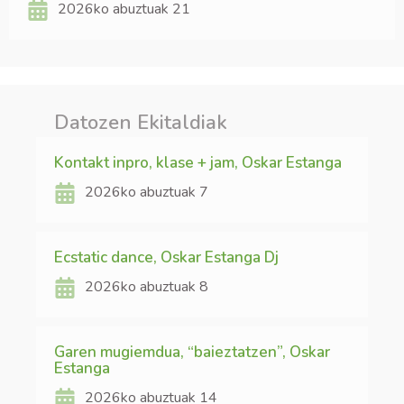
2026ko abuztuak 21
Datozen Ekitaldiak
Kontakt inpro, klase + jam, Oskar Estanga
2026ko abuztuak 7
Ecstatic dance, Oskar Estanga Dj
2026ko abuztuak 8
Garen mugiemdua, “baieztatzen”, Oskar
Estanga
2026ko abuztuak 14