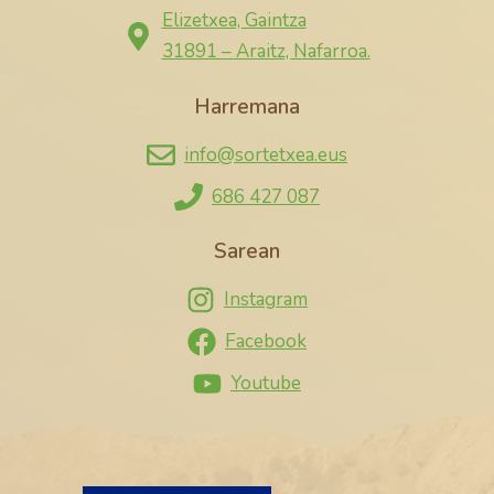
Elizetxea, Gaintza
31891 – Araitz, Nafarroa.
Harremana
info@sortetxea.eus
686 427 087
Sarean
Instagram
Facebook
Youtube