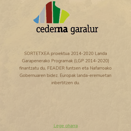
SORTETXEA proiektua 2014-2020 Landa
Garapenerako Programak (LGP 2014-2020)
finantzatu du, FEADER funtsen eta Nafarroako
Gobernuaren bidez. Europak landa-eremuetan
inbertitzen du.
Lege oharra