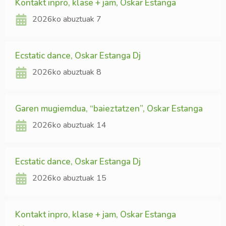
Kontakt inpro, klase + jam, Oskar Estanga
2026ko abuztuak 7
Ecstatic dance, Oskar Estanga Dj
2026ko abuztuak 8
Garen mugiemdua, “baieztatzen”, Oskar Estanga
2026ko abuztuak 14
Ecstatic dance, Oskar Estanga Dj
2026ko abuztuak 15
Kontakt inpro, klase + jam, Oskar Estanga