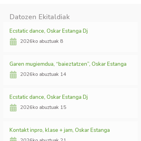
Datozen Ekitaldiak
Ecstatic dance, Oskar Estanga Dj
2026ko abuztuak 8
Garen mugiemdua, “baieztatzen”, Oskar Estanga
2026ko abuztuak 14
Ecstatic dance, Oskar Estanga Dj
2026ko abuztuak 15
Kontakt inpro, klase + jam, Oskar Estanga
2026ko abuztuak 21