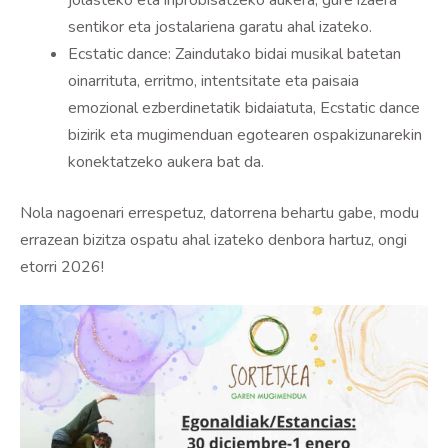
jolasteko eta inprobisatzeko aukera, gure izaera
sentikor eta jostalariena garatu ahal izateko.
Ecstatic dance: Zaindutako bidai musikal batetan
oinarrituta, erritmo, intentsitate eta paisaia
emozional ezberdinetatik bidaiatuta, Ecstatic dance
bizirik eta mugimenduan egotearen ospakizunarekin
konektatzeko aukera bat da.
Nola nagoenari errespetuz, datorrena behartu gabe, modu
errazean bizitza ospatu ahal izateko denbora hartuz, ongi
etorri 2026!