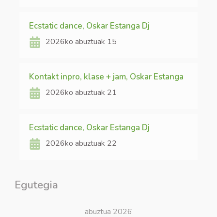
Ecstatic dance, Oskar Estanga Dj
2026ko abuztuak 15
Kontakt inpro, klase + jam, Oskar Estanga
2026ko abuztuak 21
Ecstatic dance, Oskar Estanga Dj
2026ko abuztuak 22
Egutegia
abuztua 2026