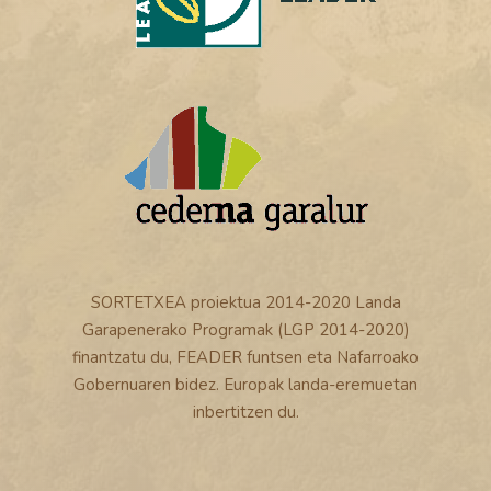
SORTETXEA proiektua 2014-2020 Landa
Garapenerako Programak (LGP 2014-2020)
finantzatu du, FEADER funtsen eta Nafarroako
Gobernuaren bidez. Europak landa-eremuetan
inbertitzen du.