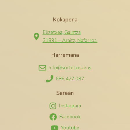
Kokapena
Elizetxea, Gaintza
31891 – Araitz, Nafarroa.
Harremana
info@sortetxea.eus
686 427 087
Sarean
Instagram
Facebook
Youtube