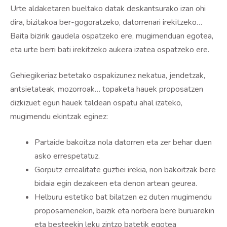
Urte aldaketaren bueltako datak deskantsurako izan ohi
dira, bizitakoa ber-gogoratzeko, datorrenari irekitzeko…
Baita bizirik gaudela ospatzeko ere, mugimenduan egotea,
eta urte berri bati irekitzeko aukera izatea ospatzeko ere.
Gehiegikeriaz betetako ospakizunez nekatua, jendetzak,
antsietateak, mozorroak… topaketa hauek proposatzen
dizkizuet egun hauek taldean ospatu ahal izateko,
mugimendu ekintzak eginez:
Partaide bakoitza nola datorren eta zer behar duen
asko errespetatuz.
Gorputz errealitate guztiei irekia, non bakoitzak bere
bidaia egin dezakeen eta denon artean geurea.
Helburu estetiko bat bilatzen ez duten mugimendu
proposamenekin, baizik eta norbera bere buruarekin
eta besteekin leku zintzo batetik egotea