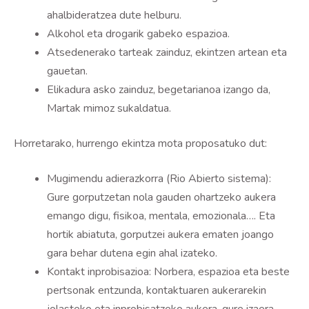
ahalbideratzea dute helburu.
Alkohol eta drogarik gabeko espazioa.
Atsedenerako tarteak zainduz, ekintzen artean eta
gauetan.
Elikadura asko zainduz, begetarianoa izango da,
Martak mimoz sukaldatua.
Horretarako, hurrengo ekintza mota proposatuko dut:
Mugimendu adierazkorra (Rio Abierto sistema):
Gure gorputzetan nola gauden ohartzeko aukera
emango digu, fisikoa, mentala, emozionala…. Eta
hortik abiatuta, gorputzei aukera ematen joango
gara behar dutena egin ahal izateko.
Kontakt inprobisazioa: Norbera, espazioa eta beste
pertsonak entzunda, kontaktuaren aukerarekin