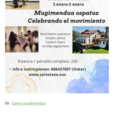
Categories
Garen mugimendua