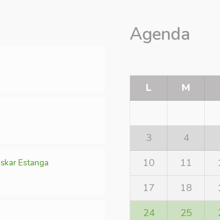
Agenda
L
M
3
4
10
11
skar Estanga
17
18
24
25