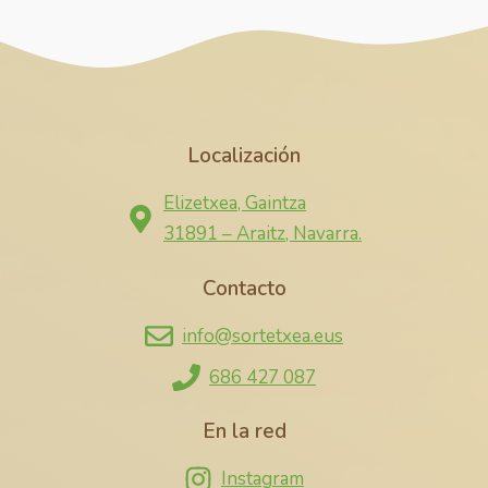
Localización
Elizetxea, Gaintza
31891 – Araitz, Navarra.
Contacto
info@sortetxea.eus
686 427 087
En la red
Instagram