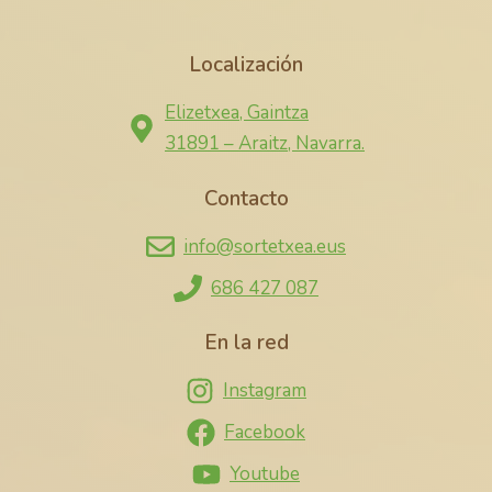
Localización
Elizetxea, Gaintza
31891 – Araitz, Navarra.
Contacto
info@sortetxea.eus
686 427 087
En la red
Instagram
Facebook
Youtube