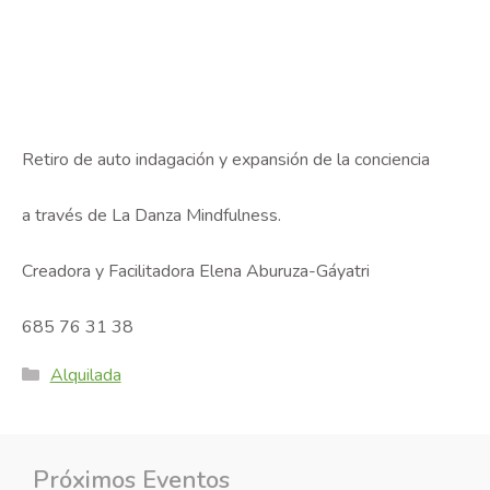
Retiro de auto indagación y expansión de la conciencia
a través de La Danza Mindfulness.
Creadora y Facilitadora Elena Aburuza-Gáyatri
685 76 31 38
Categories
Alquilada
Próximos Eventos