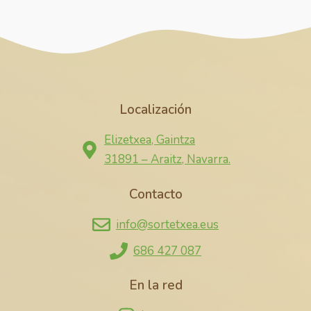
Localización
Elizetxea, Gaintza
31891 – Araitz, Navarra.
Contacto
info@sortetxea.eus
686 427 087
En la red