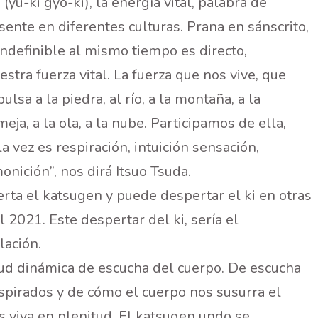
(yu-ki gyo-ki), la energía vital, palabra de
esente en diferentes culturas. Prana en sánscrito,
ndefinible al mismo tiempo es directo,
stra fuerza vital. La fuerza que nos vive, que
a a la piedra, al río, a la montaña, a la
meja, a la ola, a la nube. Participamos de ella,
la vez es respiración, intuición sensación,
nición”, nos dirá Itsuo Tsuda.
ierta el katsugen y puede despertar el ki en otras
l 2021. Este despertar del ki, sería el
lación.
itud dinámica de escucha del cuerpo. De escucha
spirados y de cómo el cuerpo nos susurra el
os viva en plenitud. El katsugen undo se