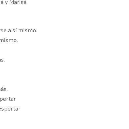
a y Marisa
rse a sí mismo.
 mismo.
s.
ás.
pertar
espertar