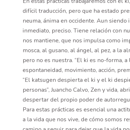
En estas prácticas trabajaremos con el ki, 
difícil traducción, pero que ha estado pr
neuma, ánima en occidente. Aun siendo i
inmediato, preciso. Tiene relación con nue
nos mantiene, que nos impulsa como impuls
mosca, al gusano, al ángel, al pez, a la al
pero no es nuestra. “El ki es no-forma, a 
espontaneidad, movimiento, acción, premo
“El katsugen despierta el ki y el ki desp
personas”, Juancho Calvo, Zen y vida, abri
despertar del propio poder de autorregu
Para estas prácticas es esencial una act
a la vida que nos vive, de cómo somos re
camino a seguir para dejar que la vida n