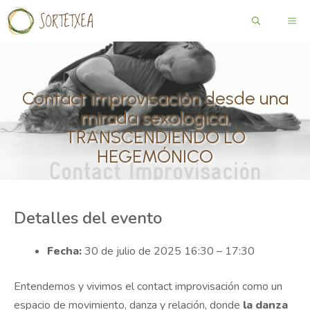
Saltar
ME
al
contenido
Contact improvisación desde una
mirada sexologica,
TRANSCENDIENDO LO
HEGEMÓNICO
Detalles del evento
Fecha:
30 de julio de 2025 16:30
–
17:30
Entendemos y vivimos el contact improvisación como un
espacio de movimiento, danza y relación, donde
la danza