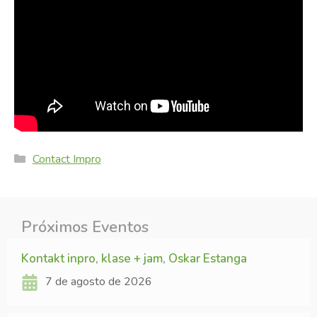
Categories
Contact Impro
Próximos Eventos
Kontakt inpro, klase + jam, Oskar Estanga
7 de agosto de 2026