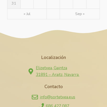
31
« Jul
Sep »
Localización
Elizetxea, Gaintza
31891 – Araitz, Navarra.
Contacto
info@sortetxea.eus
686 427 087